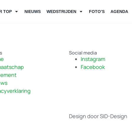
R TOP
NIEUWS
WEDSTRIJDEN
FOTO’S
AGENDA
ks
Social media
me
Instagram
maatschap
Facebook
lement
uws
acyverklaring
Design door SID-Design