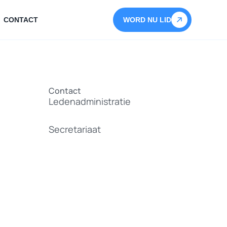
CONTACT
WORD NU LID
Contact
Ledenadministratie
ledenadministratie.top@hotmail.nl
Secretariaat
secretariaattop@gmail.com