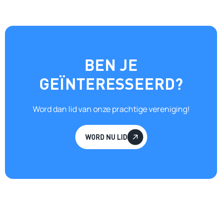
BEN JE
GEÏNTERESSEERD?
Word dan lid van onze prachtige vereniging!
WORD NU LID