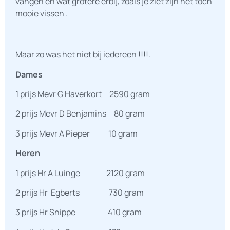
vangen en wat grotere erbij, zoals je ziet zijn het toch
mooie vissen .
Maar zo was het niet bij iedereen !!!!.
Dames
1 prijs Mevr G Haverkort 2590 gram
2 prijs Mevr D Benjamins 80 gram
3 prijs Mevr A Pieper 10 gram
Heren
1 prijs Hr A Luinge 2120 gram
2 prijs Hr Egberts 730 gram
3 prijs Hr Snippe 410 gram