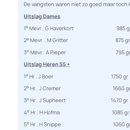
De vangsten waren niet zo goed maar toch ko
Uitslag Dames
e
1
Mevr . G Haverkort 985 g
e
2
Mevr . M Gritter 875 gr
e
3
Mevr . A Pieper 795 g
Uitslag Heren 55 +
e
1
Hr . J Boer 1750 gr
e
2
Hr . J Cremer 1660 g
e
3
Hr . J Supheert 1470 gr
e
4
Hr . H Hofma 1085 gr
e
5
Hr . H Snippe 1060 g