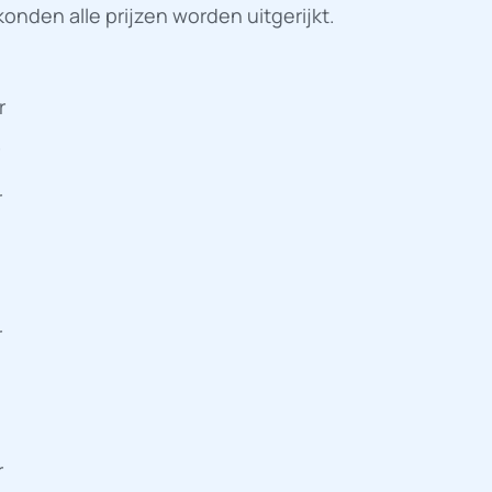
nden alle prijzen worden uitgerijkt.
r
r
r
r