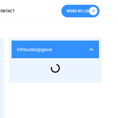
CONTACT
WORD NU LID
Inhoudsopgave