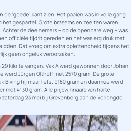
an de ‘goede’ kant zien. Het paaien was in volle gang
n het gespartel. Grote brasems en zeelten waren
n. Achter de deelnemers – op de openbare weg – was
en officiële tijdrit gereden en het was erg druk met
eidden. Dat vroeg om extra oplettendheid tijdens het
rlijk geen ongeluk veroorzaken.
m 29 kilo te vangen. Vak A werd gewonnen door Johan
de werd Jürgen Olthoff met 2570 gram. De grote
ak B ving hij maar liefst 9180 gram en daarmee werd
r met 4130 gram. Alle prijswinnaars van harte
op zaterdag 23 mei bij Grevenberg aan de Verlengde