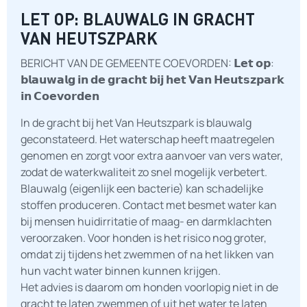
LET OP: BLAUWALG IN GRACHT
VAN HEUTSZPARK
BERICHT VAN DE GEMEENTE COEVORDEN: 𝗟𝗲𝘁 𝗼𝗽:
𝗯𝗹𝗮𝘂𝘄𝗮𝗹𝗴 𝗶𝗻 𝗱𝗲 𝗴𝗿𝗮𝗰𝗵𝘁 𝗯𝗶𝗷 𝗵𝗲𝘁 𝗩𝗮𝗻 𝗛𝗲𝘂𝘁𝘀𝘇𝗽𝗮𝗿𝗸
𝗶𝗻 𝗖𝗼𝗲𝘃𝗼𝗿𝗱𝗲𝗻
In de gracht bij het Van Heutszpark is blauwalg
geconstateerd. Het waterschap heeft maatregelen
genomen en zorgt voor extra aanvoer van vers water,
zodat de waterkwaliteit zo snel mogelijk verbetert.
Blauwalg (eigenlijk een bacterie) kan schadelijke
stoffen produceren. Contact met besmet water kan
bij mensen huidirritatie of maag- en darmklachten
veroorzaken. Voor honden is het risico nog groter,
omdat zij tijdens het zwemmen of na het likken van
hun vacht water binnen kunnen krijgen.
Het advies is daarom om honden voorlopig niet in de
gracht te laten zwemmen of uit het water te laten